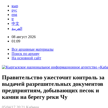
кыр
рус
eng
tr
中文
العربية
08 август 2026
01:09
Все архивные материалы
Поиск по архиву
На основной сайт
Правительство ужесточит контроль за
выдачей разрешительных документов
предприятиям, добывающих песок и
камни на берегу реки Чу
05/04/17 20:21
Кабмин