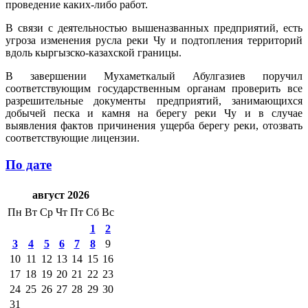
проведение каких-либо работ.
В связи с деятельностью вышеназванных предприятий, есть
угроза изменения русла реки Чу и подтопления территорий
вдоль кыргызско-казахской границы.
В завершении Мухаметкалый Абулгазиев поручил
соответствующим государственным органам проверить все
разрешительные документы предприятий, занимающихся
добычей песка и камня на берегу реки Чу и в случае
выявления фактов причинения ущерба берегу реки, отозвать
соответствующие лицензии.
По дате
август 2026
Пн
Вт
Ср
Чт
Пт
Сб
Вс
1
2
3
4
5
6
7
8
9
10
11
12
13
14
15
16
17
18
19
20
21
22
23
24
25
26
27
28
29
30
31