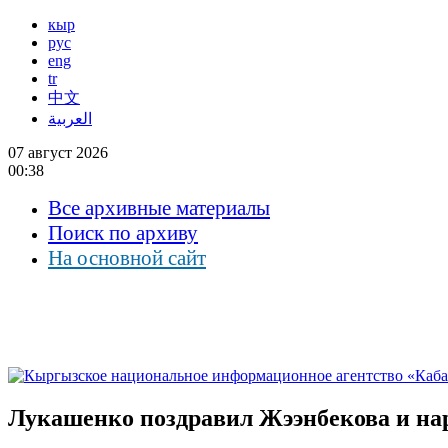
кыр
рус
eng
tr
中文
العربية
07 август 2026
00:38
Все архивные материалы
Поиск по архиву
На основной сайт
Лукашенко поздравил Жээнбекова и на