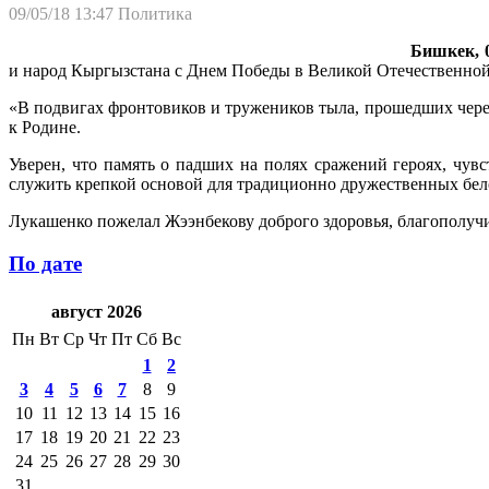
09/05/18 13:47
Политика
Бишкек, 0
и народ Кыргызстана с Днем Победы в Великой Отечественной
«В подвигах фронтовиков и тружеников тыла, прошедших чере
к Родине.
Уверен, что память о падших на полях сражений героях, чувс
служить крепкой основой для традиционно дружественных бело
Лукашенко пожелал Жээнбекову доброго здоровья, благополучия
По дате
август 2026
Пн
Вт
Ср
Чт
Пт
Сб
Вс
1
2
3
4
5
6
7
8
9
10
11
12
13
14
15
16
17
18
19
20
21
22
23
24
25
26
27
28
29
30
31