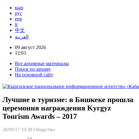
кыр
рус
eng
tr
中文
العربية
09 август 2026
12:03
Все архивные материалы
Поиск по архиву
На основной сайт
Лучшие в туризме: в Бишкеке прошла
церемония награждения Kyrgyz
Tourism Awards – 2017
28/09/17 10:38
Общество