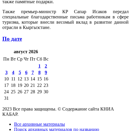
также памятные подарки.
Также премьер-министр КР Сапар Исаков передал
специальные благодарственные письма работникам в сфере
туризма, которые внесли весомый вклад в развитие данной
отрасли в Кыргызстане.
По дате
август 2026
Пн
Вт
Ср
Чт
Пт
Сб
Вс
1
2
3
4
5
6
7
8
9
10
11
12
13
14
15
16
17
18
19
20
21
22
23
24
25
26
27
28
29
30
31
2023 Все права защищены. © Содержание сайта КНИА
КАБАР.
Все архивные материалы
Поиск архивных материалов по названию