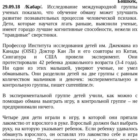
Бишкек,
29.09.18 /Кабар/.
Исследование международной группы
ученых показало, что обучение обману может улучшить
развитие познавательных процессов человеческой психики.
Дети, которые научатся лгать раньше, выяснили ученые,
имеют гораздо лучшие когнитивные способности, нежели их
"правдивые" сверстники.
Профессор Института исследования детей им. Джекмана из
Канады (OISE) Доктор Кан Ли и его соавторы из Китая,
Сингапура и США провели эксперимент. Они
протестировали 42 ребенка дошкольного возраста (3-4 года).
Ни один из этих малышей, уверяют ученые, не умел
обманывать. Они разделили детей на две группы с равным
количеством мальчиков и девочек: экспериментальную и
контрольную группы, пишет currenttime.tv.
В экспериментальной группе детей учили, как можно с
помощью обмана выиграть игру, в контрольной группе – не
предпринимали ничего.
Четыре дня дети играли в игру, в которой они прятали
лакомство от взрослого в руке. Взрослый должен был выбрать
руку, на которую указывает ребенок. Если ребенку удавалось
обмануть взрослого, он оставлял это лакомство себе и игра
продолжалась. После окончания игры у каждого малыша