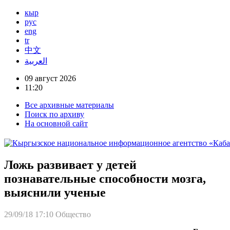
кыр
рус
eng
tr
中文
العربية
09 август 2026
11:20
Все архивные материалы
Поиск по архиву
На основной сайт
Ложь развивает у детей
познавательные способности мозга,
выяснили ученые
29/09/18 17:10
Общество