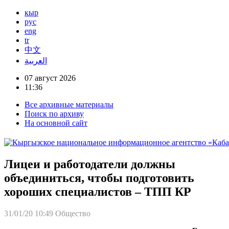
кыр
рус
eng
tr
中文
العربية
07 август 2026
11:36
Все архивные материалы
Поиск по архиву
На основной сайт
Лицеи и работодатели должны
объединиться, чтобы подготовить
хороших специалистов – ТПП КР
31/01/20 10:49
Общество