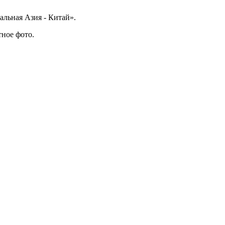
льная Азия - Китай».
тное фото.
.