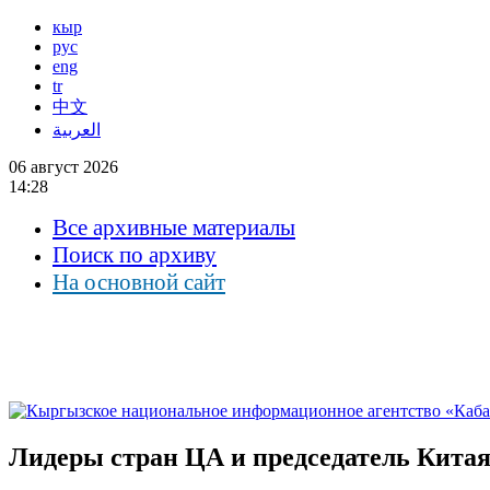
кыр
рус
eng
tr
中文
العربية
06 август 2026
14:28
Все архивные материалы
Поиск по архиву
На основной сайт
Лидеры стран ЦА и председатель Китая