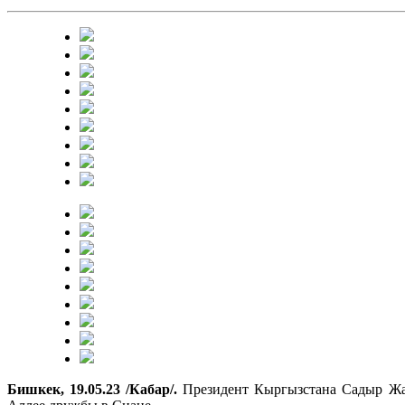
Бишкек, 19.05.23 /Кабар/.
Президент Кыргызстана Садыр Жа