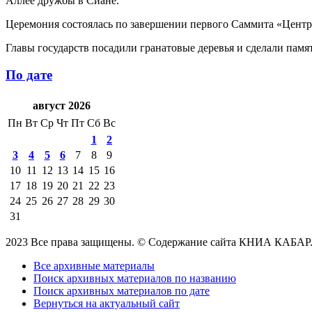
Аллее дружбы в Сиане.
Церемония состоялась по завершении первого Саммита «Центра
Главы государств посадили гранатовые деревья и сделали памя
По дате
август 2026
Пн
Вт
Ср
Чт
Пт
Сб
Вс
1
2
3
4
5
6
7
8
9
10
11
12
13
14
15
16
17
18
19
20
21
22
23
24
25
26
27
28
29
30
31
2023 Все права защищены. © Содержание сайта КНИА КАБАР
Все архивные материалы
Поиск архивных материалов по названию
Поиск архивных материалов по дате
Вернуться на актуальный сайт