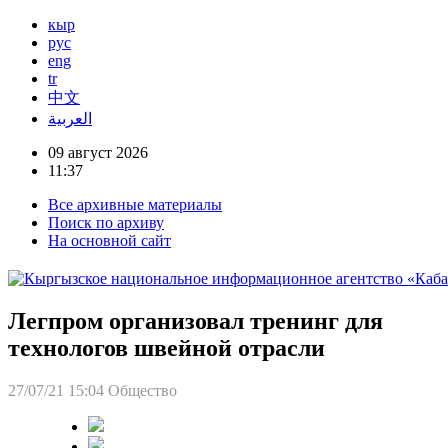
кыр
рус
eng
tr
中文
العربية
09 август 2026
11:37
Все архивные материалы
Поиск по архиву
На основной сайт
Легпром организовал тренинг для
технологов швейной отрасли
27/07/21 15:04
Общество