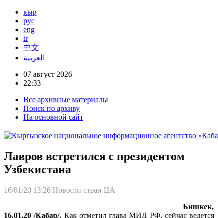
кыр
рус
eng
tr
中文
العربية
07 август 2026
22:33
Все архивные материалы
Поиск по архиву
На основной сайт
Лавров встретился с президентом
Узбекистана
16/01/20 13:26
Новости стран ЦА
Бишкек,
16.01.20 /Кабар/.
Как отметил глава МИД РФ, сейчас ведется