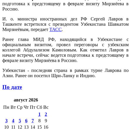
подготовка к предстоящему в феврале визиту Мирзиёева в
Россию.
И. о. министра иностранных дел РФ Сергей Лавров в
Ташкенте встретился с президентом Узбекистана Шавкатом
Мирзиеёвым, передает
ТАСС
.
Ранее глава МИД РФ, находящийся в Узбекистане с
официальным визитом, провел переговоры с узбекским
коллегой Абдулализом Камиловым. Как отметил Лавров в
начале встречи, сейчас ведется подготовка к предстоящему в
феврале визиту Мирзиёева в Россию.
Узбекистан - последняя страна в рамках турне Лаврова по
Азии. Ранее он посетил Шри-Ланку и Индию.
По дате
август 2026
Пн
Вт
Ср
Чт
Пт
Сб
Вс
1
2
3
4
5
6
7
8
9
10
11
12
13
14
15
16