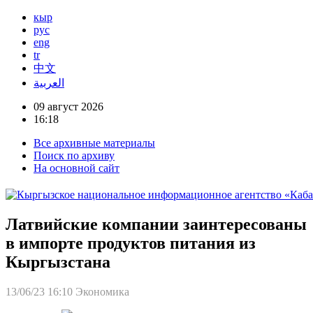
кыр
рус
eng
tr
中文
العربية
09 август 2026
16:18
Все архивные материалы
Поиск по архиву
На основной сайт
Латвийские компании заинтересованы
в импорте продуктов питания из
Кыргызстана
13/06/23 16:10
Экономика