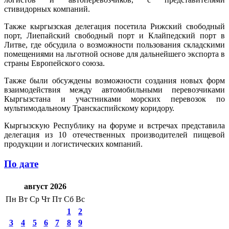
стивидорных компаний.
Также кыргызская делегация посетила Рижский свободный
порт, Лиепайский свободный порт и Клайпедский порт в
Литве, где обсудила о возможности пользования складскими
помещениями на льготной основе для дальнейшего экспорта в
страны Европейского союза.
Также были обсуждены возможности создания новых форм
взаимодействия между автомобильными перевозчиками
Кыргызстана и участниками морских перевозок по
мультимодальному Транскаспийскому коридору.
Кыргызскую Республику на форуме и встречах представила
делегация из 10 отечественных производителей пищевой
продукции и логистических компаний.
По дате
август 2026
Пн
Вт
Ср
Чт
Пт
Сб
Вс
1
2
3
4
5
6
7
8
9