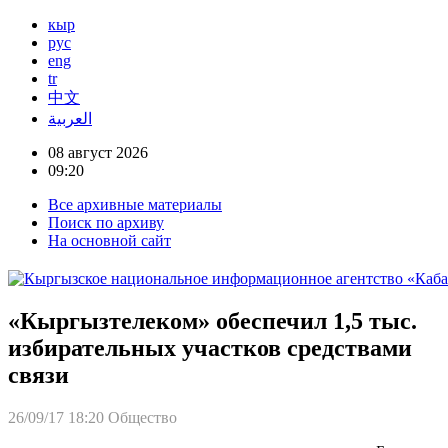
кыр
рус
eng
tr
中文
العربية
08 август 2026
09:20
Все архивные материалы
Поиск по архиву
На основной сайт
«Кыргызтелеком» обеспечил 1,5 тыс.
избирательных участков средствами
связи
26/09/17 18:20
Общество