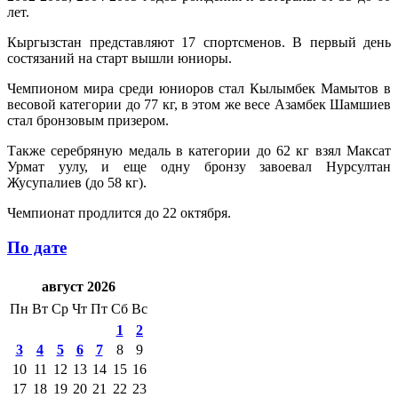
лет.
Кыргызстан представляют 17 спортсменов. В первый день
состязаний на старт вышли юниоры.
Чемпионом мира среди юниоров стал Кылымбек Мамытов в
весовой категории до 77 кг, в этом же весе Азамбек Шамшиев
стал бронзовым призером.
Также серебряную медаль в категории до 62 кг взял Максат
Урмат уулу, и еще одну бронзу завоевал Нурсултан
Жусупалиев (до 58 кг).
Чемпионат продлится до 22 октября.
По дате
август 2026
Пн
Вт
Ср
Чт
Пт
Сб
Вс
1
2
3
4
5
6
7
8
9
10
11
12
13
14
15
16
17
18
19
20
21
22
23