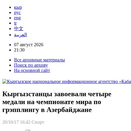
кыр
рус
eng
tr
中文
العربية
07 август 2026
21:30
Все архивные материалы
Поиск по архиву
На основной сайт
Кыргызстанцы завоевали четыре
медали на чемпионате мира по
грэпплингу в Азербайджане
20/10/17 16:42
Спорт