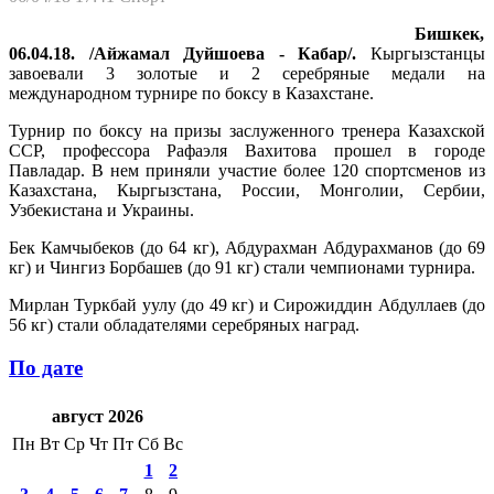
Бишкек,
06.04.18. /Айжамал Дуйшоева - Кабар/.
Кыргызстанцы
завоевали 3 золотые и 2 серебряные медали на
международном турнире по боксу в Казахстане.
Турнир по боксу на призы заслуженного тренера Казахской
ССР, профессора Рафаэля Вахитова прошел в городе
Павладар. В нем приняли участие более 120 спортсменов из
Казахстана, Кыргызстана, России, Монголии, Сербии,
Узбекистана и Украины.
Бек Камчыбеков (до 64 кг), Абдурахман Абдурахманов (до 69
кг) и Чингиз Борбашев (до 91 кг) стали чемпионами турнира.
Мирлан Туркбай уулу (до 49 кг) и Сирожиддин Абдуллаев (до
56 кг) стали обладателями серебряных наград.
По дате
август 2026
Пн
Вт
Ср
Чт
Пт
Сб
Вс
1
2