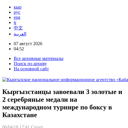
кыр
рус
eng
tr
中文
العربية
07 август 2026
04:52
Все архивные материалы
Поиск по архиву
На основной сайт
Кыргызстанцы завоевали 3 золотые и
2 серебряные медали на
международном турнире по боксу в
Казахстане
06/04/18 17:41
Спорт