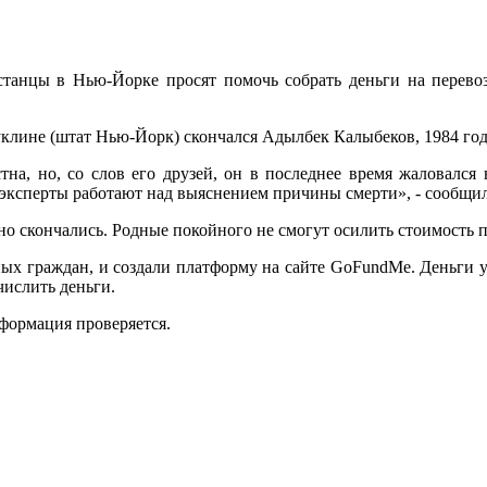
анцы в Нью-Йорке просят помочь собрать деньги на перевоз
руклине (штат Нью-Йорк) скончался Адылбек Калыбеков, 1984 го
на, но, со слов его друзей, он в последнее время жаловался 
эксперты работают над выяснением причины смерти», - сообщил
вно скончались. Родные покойного не смогут осилить стоимость 
 граждан, и создали платформу на сайте GoFundMe. Деньги уже
ислить деньги.
формация проверяется.