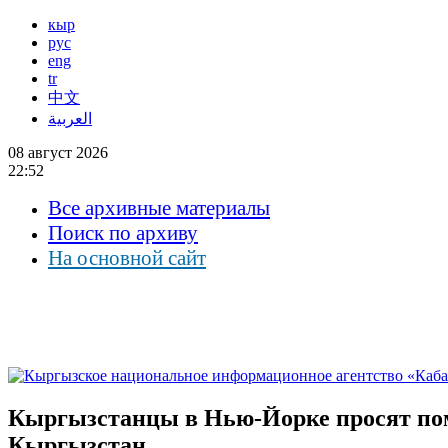
кыр
рус
eng
tr
中文
العربية
08 август 2026
22:52
Все архивные материалы
Поиск по архиву
На основной сайт
Кыргызстанцы в Нью-Йорке просят помо
Кыргызстан