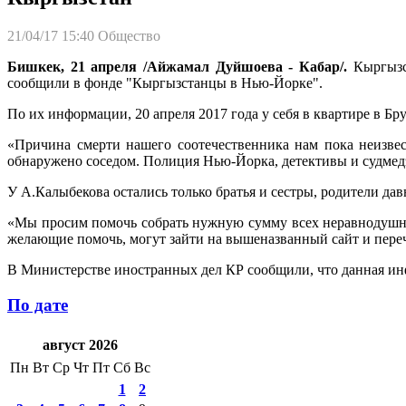
21/04/17 15:40
Общество
Бишкек, 21 апреля /Айжамал Дуйшоева - Кабар/.
Кыргызст
сообщили в фонде "Кыргызстанцы в Нью-Йорке".
По их информации, 20 апреля 2017 года у себя в квартире в Б
«Причина смерти нашего соотечественника нам пока неизвест
обнаружено соседом. Полиция Нью-Йорка, детективы и судмед
У А.Калыбекова остались только братья и сестры, родители да
«Мы просим помочь собрать нужную сумму всех неравнодушных
желающие помочь, могут зайти на вышеназванный сайт и переч
В Министерстве иностранных дел КР сообщили, что данная ин
По дате
август 2026
Пн
Вт
Ср
Чт
Пт
Сб
Вс
1
2