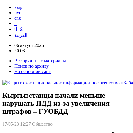
кыр
рус
eng
tr
中文
العربية
06 август 2026
20:03
Все архивные материалы
Поиск по архиву
На основной сайт
Кыргызстанцы начали меньше
нарушать ПДД из-за увеличения
штрафов – ГУОБДД
17/05/23 12:27
Общество