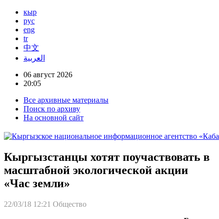
кыр
рус
eng
tr
中文
العربية
06 август 2026
20:05
Все архивные материалы
Поиск по архиву
На основной сайт
Кыргызстанцы хотят поучаствовать в
масштабной экологической акции
«Час земли»
22/03/18 12:21
Общество