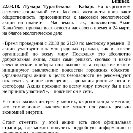
Бишкек,
22.03.18. /Тумара Туратбекова – Кабар/.
На кыргызском
сегменте социальной сети facebook активисты призывают
общественность, присоединится к массовой экологической
акции на планете – Час земли. Так, пользователь Аман
Калыбеков призвал всех отвести час своего времени 24 марта
на благое экологическое дело.
«Время проведения с 20:30 до 21:30 по местному времени. В
акции участвуют как млн рядовых граждан, так и тысячи
организаций по всему миру. Поскольку это абсолютно
добровольная акция, люди сами решают, сколько и какие
электрические приборы они выключат, а городские власти
инициируют выключение подсветки городских объектов.
Организаторы акции в целях безопасности не рекомендуют
отключать уличное освещение, аэронавигационные огни и
светофоры. Акция проходит по всему миру, почему бы и нам
не принять участие?!», – поясняет он в сети.
Его пост вызвал интерес у многих, кыргызстанцы заметили,
что символичное выключение может послужить реально
экономией энергии.
Стоит отметить, у этой акции есть своя официальная
страница, где можно получить подробную информацию о
проводимом «мероприятии».