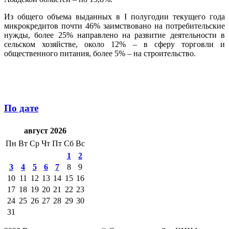
Из общего объема выданных в I полугодии текущего года
микрокредитов почти 46% заимствовано на потребительские
нужды, более 25% направлено на развитие деятельности в
сельском хозяйстве, около 12% – в сферу торговли и
общественного питания, более 5% – на строительство.
По дате
август 2026
Пн
Вт
Ср
Чт
Пт
Сб
Вс
1
2
3
4
5
6
7
8
9
10
11
12
13
14
15
16
17
18
19
20
21
22
23
24
25
26
27
28
29
30
31