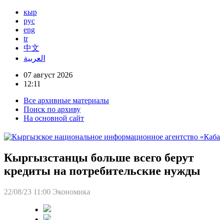
кыр
рус
eng
tr
中文
العربية
07 август 2026
12:11
Все архивные материалы
Поиск по архиву
На основной сайт
Кыргызстанцы больше всего берут
кредиты на потребительские нужды
22/08/23 11:00
Экономика