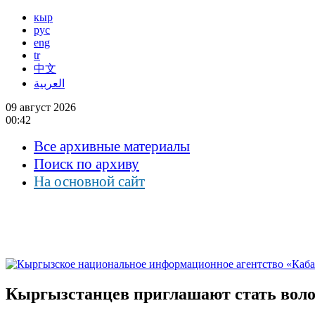
кыр
рус
eng
tr
中文
العربية
09 август 2026
00:42
Все архивные материалы
Поиск по архиву
На основной сайт
Кыргызстанцев приглашают стать воло