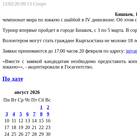
12/02/20 09:13
Спорт
Бишкек
,
чемпионат мира по хоккею с шайбой в IV дивизионе. Об этом 
Турнир впервые пройдет в городе Бишкек, с 3 по 5 марта. В 
Волонтером могут стать граждане Кыргызстана не моложе 18 л
Заявки принимаются до 17:00 часов 20 февраля по адресу:
iniya
«Вместе с заявкой кандидатам необходимо предоставить ко
хоккею»», - акцентировали в Госагентство.
По дате
август 2026
Пн
Вт
Ср
Чт
Пт
Сб
Вс
1
2
3
4
5
6
7
8
9
10
11
12
13
14
15
16
17
18
19
20
21
22
23
24
25
26
27
28
29
30