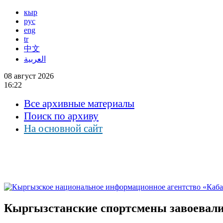
кыр
рус
eng
tr
中文
العربية
08 август 2026
16:22
Все архивные материалы
Поиск по архиву
На основной сайт
Кыргызстанские спортсмены завоевали 