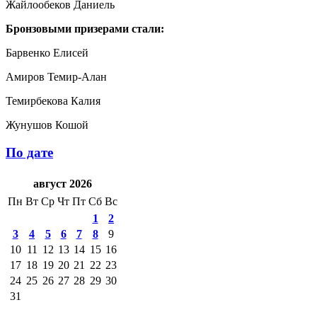
Жайлообеков Даниель
Бронзовыми призерами стали:
Барвенко Елисей
Амиров Темир-Алан
Темирбекова Калия
Жунушов Кошой
По дате
август 2026
Пн
Вт
Ср
Чт
Пт
Сб
Вс
1
2
3
4
5
6
7
8
9
10
11
12
13
14
15
16
17
18
19
20
21
22
23
24
25
26
27
28
29
30
31