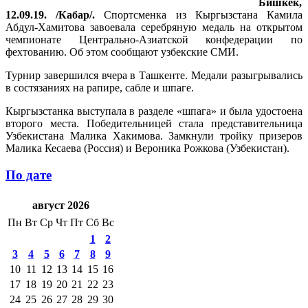
Бишкек,
12.09.19. /Кабар/.
Спортсменка из Кыргызстана Камила
Абдул-Хамитова завоевала серебряную медаль на открытом
чемпионате Центрально-Азиатской конфедерации по
фехтованию. Об этом сообщают узбекские СМИ.
Турнир завершился вчера в Ташкенте. Медали разыгрывались
в состязаниях на рапире, сабле и шпаге.
Кыргызстанка выступала в разделе «шпага» и была удостоена
второго места. Победительницей стала представительница
Узбекистана Малика Хакимова. Замкнули тройку призеров
Малика Кесаева (Россия) и Вероника Рожкова (Узбекистан).
По дате
август 2026
Пн
Вт
Ср
Чт
Пт
Сб
Вс
1
2
3
4
5
6
7
8
9
10
11
12
13
14
15
16
17
18
19
20
21
22
23
24
25
26
27
28
29
30