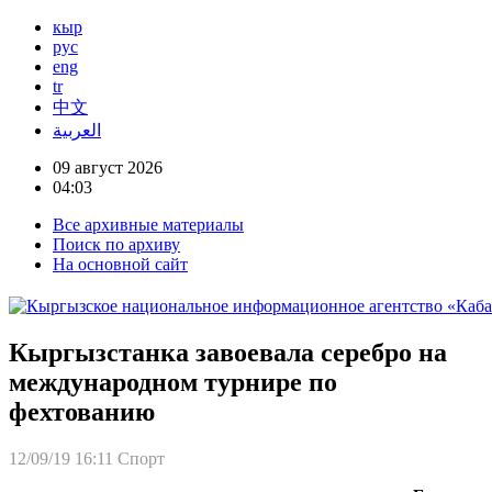
кыр
рус
eng
tr
中文
العربية
09 август 2026
04:03
Все архивные материалы
Поиск по архиву
На основной сайт
Кыргызстанка завоевала серебро на
международном турнире по
фехтованию
12/09/19 16:11
Спорт