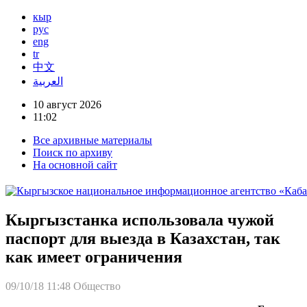
кыр
рус
eng
tr
中文
العربية
10 август 2026
11:02
Все архивные материалы
Поиск по архиву
На основной сайт
Кыргызстанка использовала чужой
паспорт для выезда в Казахстан, так
как имеет ограничения
09/10/18 11:48
Общество