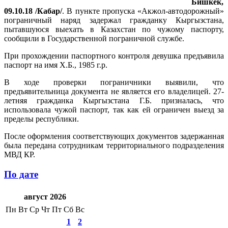
Бишкек,
09.10.18 /Кабар/
. В пункте пропуска «Акжол-автодорожный»
пограничный наряд задержал гражданку Кыргызстана,
пытавшуюся выехать в Казахстан по чужому паспорту,
сообщили в Государственной пограничной службе.
При прохождении паспортного контроля девушка предъявила
паспорт на имя Х.Б., 1985 г.р.
В ходе проверки пограничники выявили, что
предъявительница документа не является его владелицей. 27-
летняя гражданка Кыргызстана Г.Б. призналась, что
использовала чужой паспорт, так как ей ограничен выезд за
пределы республики.
После оформления соответствующих документов задержанная
была передана сотрудникам территориального подразделения
МВД КР.
По дате
август 2026
Пн
Вт
Ср
Чт
Пт
Сб
Вс
1
2