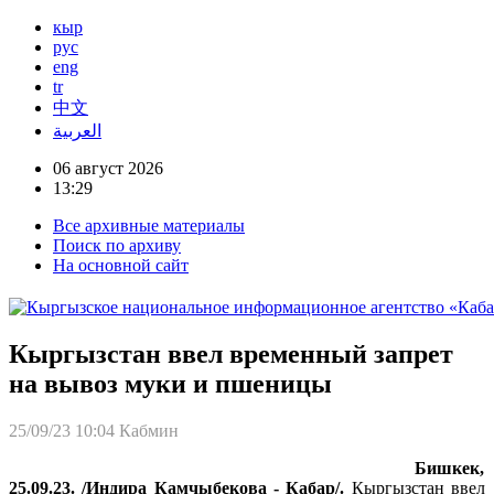
кыр
рус
eng
tr
中文
العربية
06 август 2026
13:29
Все архивные материалы
Поиск по архиву
На основной сайт
Кыргызстан ввел временный запрет
на вывоз муки и пшеницы
25/09/23 10:04
Кабмин
Бишкек,
25.09.23. /Индира Камчыбекова - Кабар/.
Кыргызстан ввел