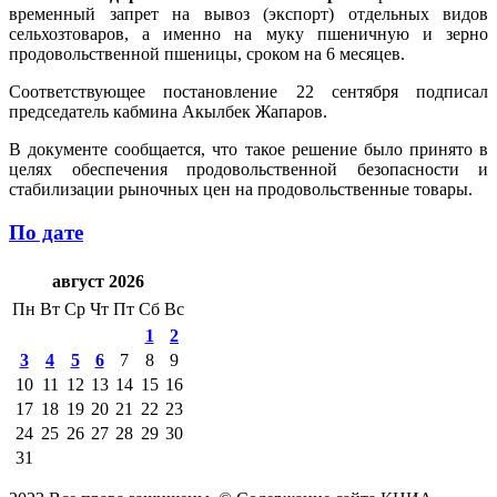
временный запрет на вывоз (экспорт) отдельных видов
сельхозтоваров, а именно на муку пшеничную и зерно
продовольственной пшеницы, сроком на 6 месяцев.
Соответствующее постановление 22 сентября подписал
председатель кабмина Акылбек Жапаров.
В документе сообщается, что такое решение было принято в
целях обеспечения продовольственной безопасности и
стабилизации рыночных цен на продовольственные товары.
По дате
август 2026
Пн
Вт
Ср
Чт
Пт
Сб
Вс
1
2
3
4
5
6
7
8
9
10
11
12
13
14
15
16
17
18
19
20
21
22
23
24
25
26
27
28
29
30
31