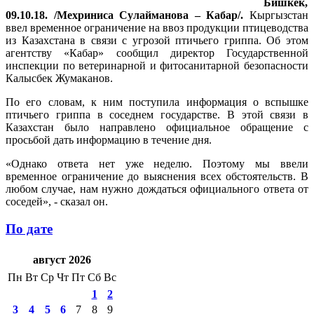
Бишкек,
09.10.18. /Мехриниса Сулайманова – Кабар/.
Кыргызстан
ввел временное ограничение на ввоз продукции птицеводства
из Казахстана в связи с угрозой птичьего гриппа. Об этом
агентству «Кабар» сообщил директор Государственной
инспекции по ветеринарной и фитосанитарной безопасности
Калысбек Жумаканов.
По его словам, к ним поступила информация о вспышке
птичьего гриппа в соседнем государстве. В этой связи в
Казахстан было направлено официальное обращение с
просьбой дать информацию в течение дня.
«Однако ответа нет уже неделю. Поэтому мы ввели
временное ограничение до выяснения всех обстоятельств. В
любом случае, нам нужно дождаться официального ответа от
соседей», - сказал он.
По дате
август 2026
Пн
Вт
Ср
Чт
Пт
Сб
Вс
1
2
3
4
5
6
7
8
9