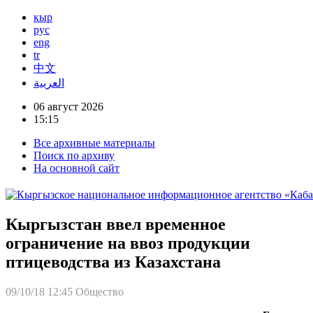
кыр
рус
eng
tr
中文
العربية
06 август 2026
15:15
Все архивные материалы
Поиск по архиву
На основной сайт
Кыргызстан ввел временное
ограничение на ввоз продукции
птицеводства из Казахстана
09/10/18 12:45
Общество