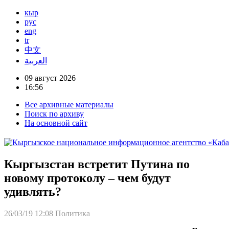
кыр
рус
eng
tr
中文
العربية
09 август 2026
16:56
Все архивные материалы
Поиск по архиву
На основной сайт
Кыргызстан встретит Путина по
новому протоколу – чем будут
удивлять?
26/03/19 12:08
Политика