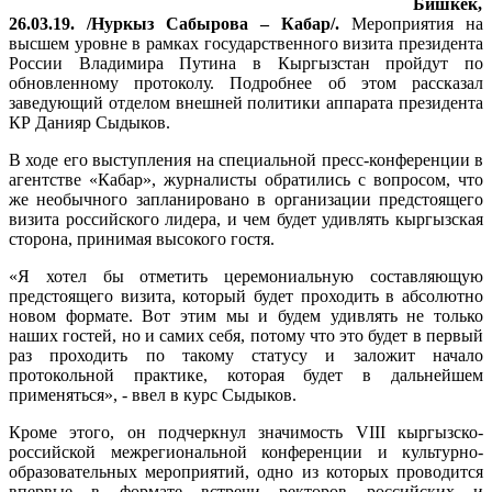
Бишкек,
26.03.19. /Нуркыз Сабырова – Кабар/.
Мероприятия на
высшем уровне в рамках государственного визита президента
России Владимира Путина в Кыргызстан пройдут по
обновленному протоколу. Подробнее об этом рассказал
заведующий отделом внешней политики аппарата президента
КР Данияр Сыдыков.
В ходе его выступления на специальной пресс-конференции в
агентстве «Кабар», журналисты обратились с вопросом, что
же необычного запланировано в организации предстоящего
визита российского лидера, и чем будет удивлять кыргызская
сторона, принимая высокого гостя.
«Я хотел бы отметить церемониальную составляющую
предстоящего визита, который будет проходить в абсолютно
новом формате. Вот этим мы и будем удивлять не только
наших гостей, но и самих себя, потому что это будет в первый
раз проходить по такому статусу и заложит начало
протокольной практике, которая будет в дальнейшем
применяться», - ввел в курс Сыдыков.
Кроме этого, он подчеркнул значимость VIII кыргызско-
российской межрегиональной конференции и культурно-
образовательных мероприятий, одно из которых проводится
впервые в формате встречи ректоров российских и