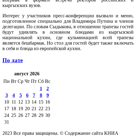
кыргызских вузов.
Интерес у участников пресс-конференции вызвало и меню,
подготовленное специально для Владимира Путина и членов
делегации. По словам Сыдыкова, в отношении трапезы гостей
будут удивлять в основном блюдами из кыргызской
национальной кухни, где кульминацией всей трапезы
является бешбармак. Но стол для гостей будет также включать
в себя и блюда из европейской кухни.
По дате
август 2026
Пн
Вт
Ср
Чт
Пт
Сб
Вс
1
2
3
4
5
6
7
8
9
10
11
12
13
14
15
16
17
18
19
20
21
22
23
24
25
26
27
28
29
30
31
2023 Все права защищены. © Содержание сайта КНИА