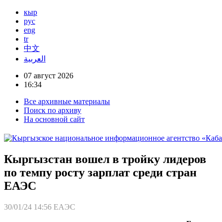
кыр
рус
eng
tr
中文
العربية
07 август 2026
16:34
Все архивные материалы
Поиск по архиву
На основной сайт
Кыргызстан вошел в тройку лидеров
по темпу росту зарплат среди стран
ЕАЭС
30/01/24 14:56
ЕАЭС