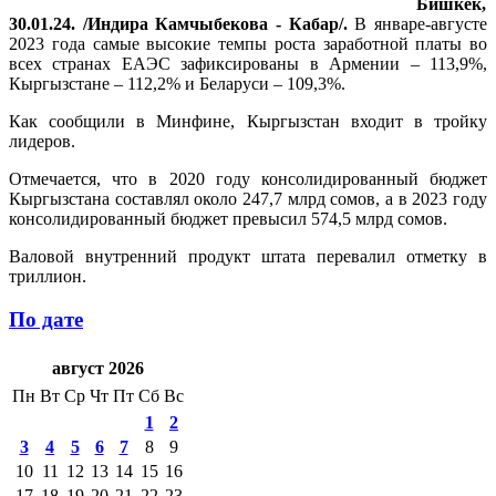
Бишкек,
30.01.24. /Индира Камчыбекова - Кабар/.
В январе-августе
2023 года самые высокие темпы роста заработной платы во
всех странах ЕАЭС зафиксированы в Армении – 113,9%,
Кыргызстане – 112,2% и Беларуси – 109,3%.
Как сообщили в Минфине, Кыргызстан входит в тройку
лидеров.
Отмечается, что в 2020 году консолидированный бюджет
Кыргызстана составлял около 247,7 млрд сомов, а в 2023 году
консолидированный бюджет превысил 574,5 млрд сомов.
Валовой внутренний продукт штата перевалил отметку в
триллион.
По дате
август 2026
Пн
Вт
Ср
Чт
Пт
Сб
Вс
1
2
3
4
5
6
7
8
9
10
11
12
13
14
15
16
17
18
19
20
21
22
23