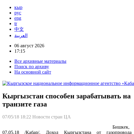
кыр
рус
eng
tr
中文
العربية
06 август 2026
17:15
Все архивные материалы
Поиск по архиву
На основной сайт
Кыргызстан способен зарабатывать на
транзите газа
07/05/18 18:22
Новости стран ЦА
Бишкек,
07.05.18 /Кабар/. Доход Кыргызстана от газопровода