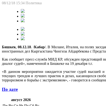
08/12/18 15:34
Политика
Бишкек
,
08.12.18
. /
Кабар
/. В Милане, Италия, на полях засе
иностранных дел Кыргызстана Чингиза Айдарбекова с Предс
Как сообщает пресс-служба МИД КР, обсужден предстоящий ви
диалог судей», намеченной в Бишкеке на 19 декабря т.г.
«В данном мероприятии ожидается участие судей высшей и 
текущих трендов и лучших практик в делах, касающихся своб
терроризмом и борьбы с экстремизмом», - говорится в сообщен
По дате
август 2026
Пн
Вт
Ср
Чт
Пт
Сб
Вс