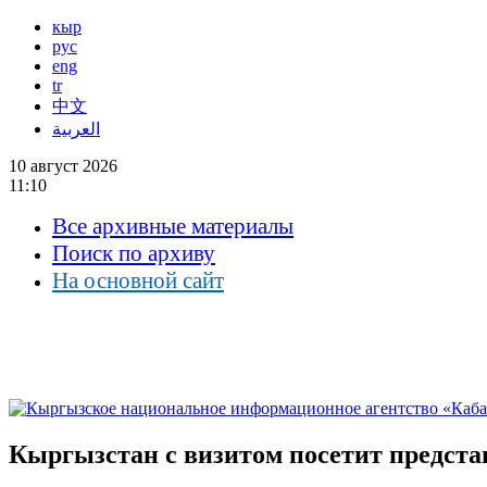
кыр
рус
eng
tr
中文
العربية
10 август 2026
11:10
Все архивные материалы
Поиск по архиву
На основной сайт
Кыргызстан с визитом посетит предст