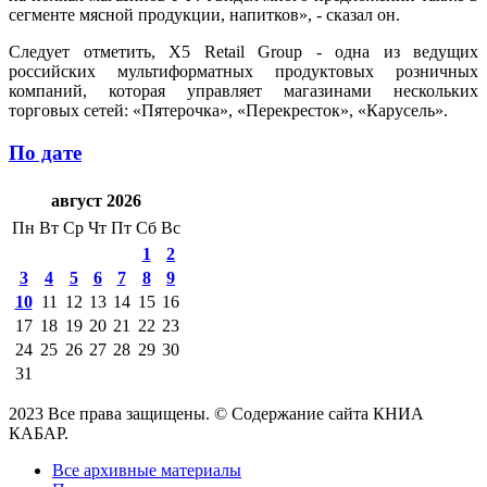
сегменте мясной продукции, напитков», - сказал он.
Следует отметить, X5 Retail Group - одна из ведущих
российских мультиформатных продуктовых розничных
компаний, которая управляет магазинами нескольких
торговых сетей: «Пятерочка», «Перекресток», «Карусель».
По дате
август 2026
Пн
Вт
Ср
Чт
Пт
Сб
Вс
1
2
3
4
5
6
7
8
9
10
11
12
13
14
15
16
17
18
19
20
21
22
23
24
25
26
27
28
29
30
31
2023 Все права защищены. © Содержание сайта КНИА
КАБАР.
Все архивные материалы