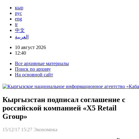
кыр
рус
eng
tr
中文
العربية
10 август 2026
12:40
Все архивные материалы
Поиск по архиву
На основной сайт
Кыргызстан подписал соглашение с
российской компанией «X5 Retail
Group»
15/12/17 15:27
Экономика