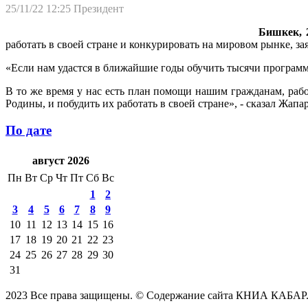
25/11/22 12:25
Президент
Бишкек, 2
работать в своей стране и конкурировать на мировом рынке, з
«Если нам удастся в ближайшие годы обучить тысячи программи
В то же время у нас есть план помощи нашим гражданам, раб
Родины, и побудить их работать в своей стране», - сказал Жапа
По дате
август 2026
Пн
Вт
Ср
Чт
Пт
Сб
Вс
1
2
3
4
5
6
7
8
9
10
11
12
13
14
15
16
17
18
19
20
21
22
23
24
25
26
27
28
29
30
31
2023 Все права защищены. © Содержание сайта КНИА КАБАР