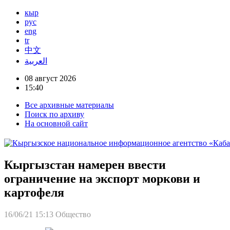
кыр
рус
eng
tr
中文
العربية
08 август 2026
15:40
Все архивные материалы
Поиск по архиву
На основной сайт
Кыргызстан намерен ввести
ограничение на экспорт моркови и
картофеля
16/06/21 15:13
Общество