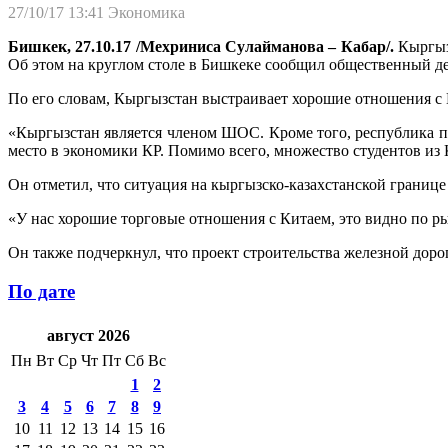
27/10/17 13:41
Экономика
Бишкек, 27.10.17 /Мехриниса Сулайманова – Кабар/.
Кыргызс
Об этом на круглом столе в Бишкеке сообщил общественный д
По его словам, Кыргызстан выстраивает хорошие отношения с 
«Кыргызстан является членом ШОС. Кроме того, республика п
место в экономики КР. Помимо всего, множество студентов из 
Он отметил, что ситуация на кыргызско-казахстанской границ
«У нас хорошие торговые отношения с Китаем, это видно по р
Он также подчеркнул, что проект строительства железной дор
По дате
август 2026
Пн
Вт
Ср
Чт
Пт
Сб
Вс
1
2
3
4
5
6
7
8
9
10
11
12
13
14
15
16