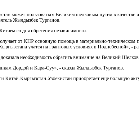
тан может пользоваться Великим шелковым путем в качестве ал
еятель Жылдызбек Турганов.
Китаем со дня обретения независимости.
олучает от КНР основную помощь в материально-техническом пл
Кыргызстана учатся на грантовых условиях в Поднебесной», - ра
е доказала необходимость обратить внимание на Великий Шелков
ынкам Дордой и Кара-Суу», - сказал Жылдызбек Турганов.
оги Китай-Кыргызстан-Узбекистан приобретает еще большую акту