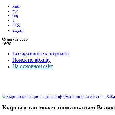
кыр
рус
eng
tr
中文
العربية
09 август 2026
16:38
Все архивные материалы
Поиск по архиву
На основной сайт
Кыргызстан может пользоваться Велик