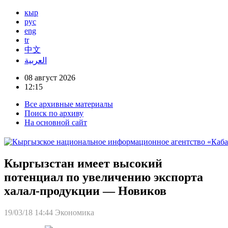
кыр
рус
eng
tr
中文
العربية
08 август 2026
12:15
Все архивные материалы
Поиск по архиву
На основной сайт
Кыргызстан имеет высокий
потенциал по увеличению экспорта
халал-продукции — Новиков
19/03/18 14:44
Экономика