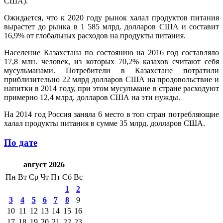
США).
Ожидается, что к 2020 году рынок халал продуктов питания
вырастет до рынка в 1 585 млрд. долларов США и составит
16,9% от глобальных расходов на продукты питания.
Население Казахстана по состоянию на 2016 год составляло
17,8 млн. человек, из которых 70,2% казахов считают себя
мусульманами. Потребители в Казахстане потратили
приблизительно 22 млрд долларов США на продовольствие и
напитки в 2014 году, при этом мусульмане в стране расходуют
примерно 12,4 млрд. долларов США на эти нужды.
На 2014 год Россия заняла 6 место в топ стран потребляющие
халал продукты питания в сумме 35 млрд. долларов США.
По дате
август 2026
Пн
Вт
Ср
Чт
Пт
Сб
Вс
1
2
3
4
5
6
7
8
9
10
11
12
13
14
15
16
17
18
19
20
21
22
23