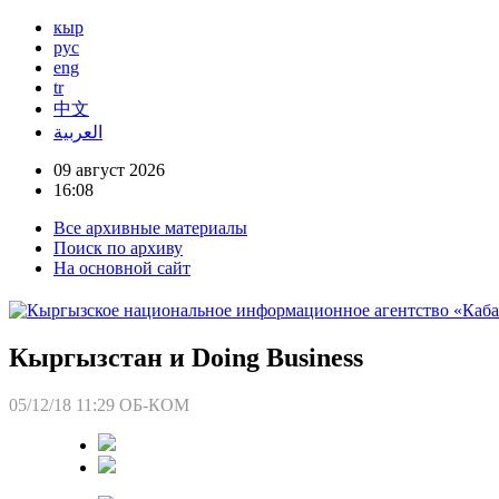
кыр
рус
eng
tr
中文
العربية
09 август 2026
16:08
Все архивные материалы
Поиск по архиву
На основной сайт
Кыргызстан и Doing Business
05/12/18 11:29
ОБ-КОМ