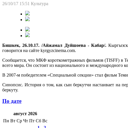
26/10/17 15:51
Культура
Бишкек, 26.10.17. /Айжамал Дуйшоева - Кабар/.
Кыргызски
говорится на сайте kyrgyzcinema.com.
Сообщается, что МКФ короткометражных фильмов (TISFF) в Тег
всего мира. Он состоит из национального и международного ко
В 2007-м победителем «Специальной секции» стал фильм Темир
Синопсис. История о том, как сын беркутчи настаивает на пер
беркуту.
По дате
август 2026
Пн
Вт
Ср
Чт
Пт
Сб
Вс
1
2