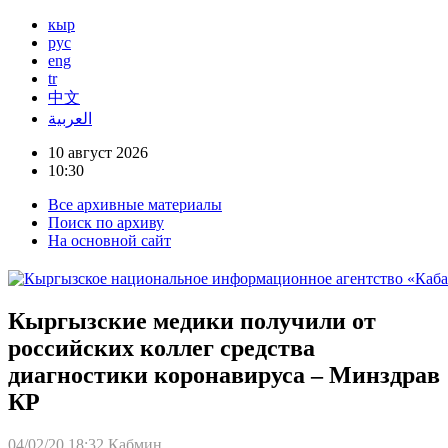
кыр
рус
eng
tr
中文
العربية
10 август 2026
10:30
Все архивные материалы
Поиск по архиву
На основной сайт
Кыргызские медики получили от
российских коллег средства
диагностики коронавируса – Минздрав
КР
04/02/20 18:32
Кабмин