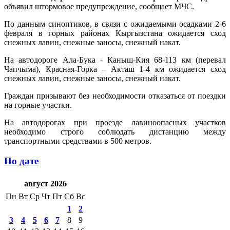
объявил штормовое предупреждение, сообщает МЧС.
По данным синоптиков, в связи с ожидаемыми осадками 2-6
февраля в горных районах Кыргызстана ожидается сход
снежных лавин, снежные заносы, снежный накат.
На автодороге Ала-Бука - Каныш-Кия 68-113 км (перевал
Чапчыма), Красная-Горка – Акташ 1-4 км ожидается сход
снежных лавин, снежные заносы, снежный накат.
Граждан призывают без необходимости отказаться от поездки
на горные участки.
На автодорогах при проезде лавиноопасных участков
необходимо строго соблюдать дистанцию между
транспортными средствами в 500 метров.
По дате
август 2026
Пн
Вт
Ср
Чт
Пт
Сб
Вс
1
2
3
4
5
6
7
8
9