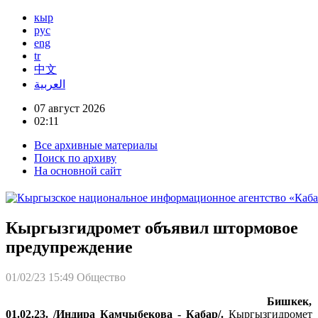
кыр
рус
eng
tr
中文
العربية
07 август 2026
02:11
Все архивные материалы
Поиск по архиву
На основной сайт
Кыргызгидромет объявил штормовое
предупреждение
01/02/23 15:49
Общество
Бишкек,
01.02.23. /Индира Камчыбекова - Кабар/.
Кыргызгидромет