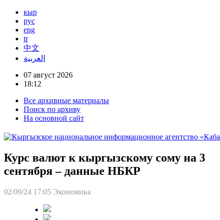
кыр
рус
eng
tr
中文
العربية
07 август 2026
18:12
Все архивные материалы
Поиск по архиву
На основной сайт
Курс валют к кыргызскому сому на 3
сентября – данные НБКР
02/09/24 17:05
Экономика