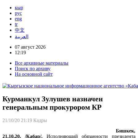
кыр
рус
eng
tr
中文
العربية
07 август 2026
12:19
Все архивные материалы
Поиск по архиву
На основной сайт
Курманкул Зулушев назначен
генеральным прокурором КР
21/10/20 21:19
Кадры
Бишкек,
21.10.20. /Кабар/.
Исполняющий обязанности президента