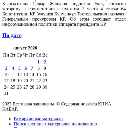
Кыргызстана Садыр Жапаров подписал Указ, согласно
которому в соответствии с пунктом 1 части 4 статьи 64
Конституции КР Зулушев Курманкул Токторалыевич назначен
Генеральным прокурором КР. Об этом сообщает отдел
информационной политики аппарата президента КР.
По дате
август 2026
Пн
Вт
Ср
Чт
Пт
Сб
Вс
1
2
3
4
5
6
7
8
9
10
11
12
13
14
15
16
17
18
19
20
21
22
23
24
25
26
27
28
29
30
31
2023 Все права защищены. © Содержание сайта КНИА
КАБАР.
Все архивные материалы
Поиск архивных материалов по названию