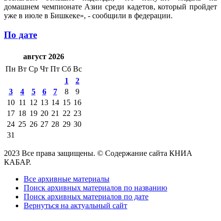
домашнем чемпионате Азии среди кадетов, который пройдет
уже в июле в Бишкеке», - сообщили в федерации.
По дате
август 2026
Пн
Вт
Ср
Чт
Пт
Сб
Вс
1
2
3
4
5
6
7
8
9
10
11
12
13
14
15
16
17
18
19
20
21
22
23
24
25
26
27
28
29
30
31
2023 Все права защищены. © Содержание сайта КНИА
КАБАР.
Все архивные материалы
Поиск архивных материалов по названию
Поиск архивных материалов по дате
Вернуться на актуальный сайт