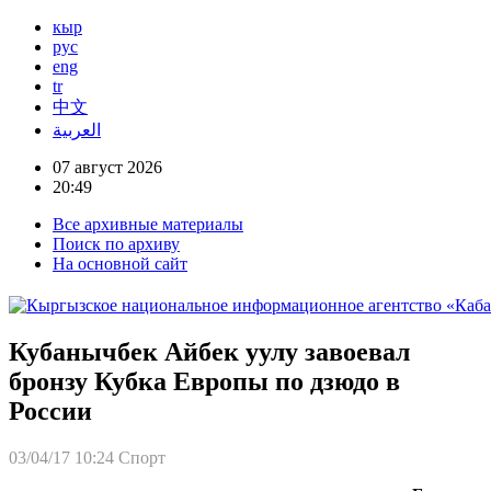
кыр
рус
eng
tr
中文
العربية
07 август 2026
20:49
Все архивные материалы
Поиск по архиву
На основной сайт
Кубанычбек Айбек уулу завоевал
бронзу Кубка Европы по дзюдо в
России
03/04/17 10:24
Спорт