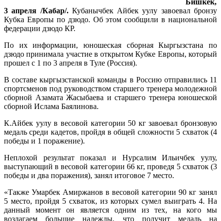
Бишкек,
3 апреля /Кабар/.
Кубанычбек Айбек уулу завоевал бронзу
Кубка Европы по дзюдо. Об этом сообщили в национальной
федерации дзюдо КР.
По их информации, юношеская сборная Кыргызстана по
дзюдо принимала участие в открытом Кубке Европы, который
прошел с 1 по 3 апреля в Туле (Россия).
В составе кыргызстанской команды в Россию отправились 11
спортсменов под руководством старшего тренера молодежной
сборной Азамата Жасыбаева и старшего тренера юношеской
сборной Ислама Баялинова.
К.Айбек уулу в весовой категории 50 кг завоевал бронзовую
медаль среди кадетов, пройдя в общей сложности 5 схваток (4
победы и 1 поражение).
Неплохой результат показал и Нурсалим Ильичбек уулу,
выступающий в весовой категории 66 кг, проведя 5 схваток (3
победы и два поражения), занял итоговое 7 место.
«Также Умарбек Амиржанов в весовой категории 90 кг занял
5 место, пройдя 5 схваток, из которых сумел выиграть 4. На
данный момент он является одним из тех, на кого мы
возлагаем большие надежды, что получит медаль на