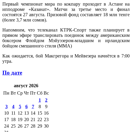
Первый чемпионат мира по кокпару проходит в Астане на
ипподроме «Казанат». Матчи за третье место и финал
состоятся 27 августа. Призовой фонд составляет 18 млн тенге
(более 3,7 млн сомов).
Напомним, что телеканал КТРК-Спорт также планирует в
прямом эфире транслировать поединок между американским
боксером Флойдом Мэйуэзером-младшим и ирландским
бойцом смешанного стиля (ММА)
Как ожидается, бой Макгрегора и Мейвезера начнётся в 7:00
утра.
По дате
август 2026
Пн
Вт
Ср
Чт
Пт
Сб
Вс
1
2
3
4
5
6
7
8
9
10
11
12
13
14
15
16
17
18
19
20
21
22
23
24
25
26
27
28
29
30