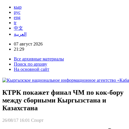
кыр
рус
eng
tr
中文
العربية
07 август 2026
21:29
Все архивные материалы
Поиск по архиву
На основной сайт
КТРК покажет финал ЧМ по кок-бору
между сборными Кыргызстана и
Казахстана
26/08/17 16:01
Спорт