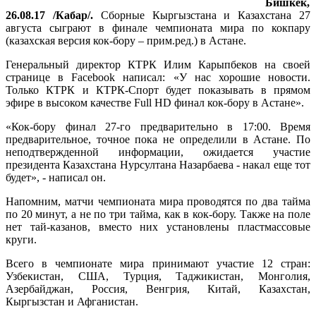
Бишкек,
26.08.17 /Кабар/.
Сборные Кыргызстана и Казахстана 27
августа сыграют в финале чемпионата мира по кокпару
(казахская версия кок-бору – прим.ред.) в Астане.
Генеральный директор КТРК Илим Карыпбеков на своей
странице в Facebook написал: «У нас хорошие новости.
Только КТРК и КТРК-Спорт будет показывать в прямом
эфире в высоком качестве Full HD финал кок-бору в Астане».
«Кок-бору финал 27-го предварительно в 17:00. Время
предварительное, точное пока не определили в Астане. По
неподтвержденной информации, ожидается участие
президента Казахстана Нурсултана Назарбаева - накал еще тот
будет», - написал он.
Напомним, матчи чемпионата мира проводятся по два тайма
по 20 минут, а не по три тайма, как в кок-бору. Также на поле
нет тай-казанов, вместо них установлены пластмассовые
круги.
Всего в чемпионате мира принимают участие 12 стран:
Узбекистан, США, Турция, Таджикистан, Монголия,
Азербайджан, Россия, Венгрия, Китай, Казахстан,
Кыргызстан и Афганистан.