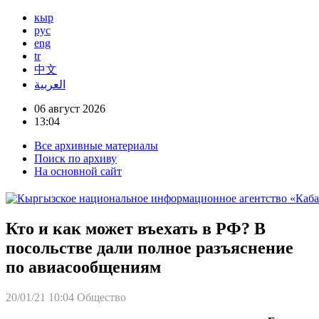
кыр
рус
eng
tr
中文
العربية
06 август 2026
13:04
Все архивные материалы
Поиск по архиву
На основной сайт
Кто и как может въехать в РФ? В
посольстве дали полное разъяснение
по авиасообщениям
20/01/21 10:04
Общество