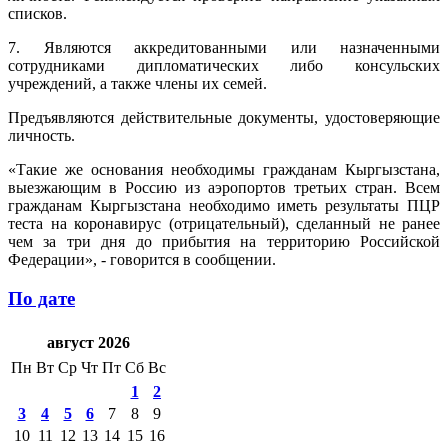
списков.
7. Являются аккредитованными или назначенными
сотрудниками дипломатических либо консульских
учреждений, а также члены их семей.
Предъявляются действительные документы, удостоверяющие
личность.
«Такие же основания необходимы гражданам Кыргызстана,
выезжающим в Россию из аэропортов третьих стран. Всем
гражданам Кыргызстана необходимо иметь результаты ПЦР
теста на коронавирус (отрицательный), сделанный не ранее
чем за три дня до прибытия на территорию Российской
Федерации», - говорится в сообщении.
По дате
август 2026
Пн
Вт
Ср
Чт
Пт
Сб
Вс
1
2
3
4
5
6
7
8
9
10
11
12
13
14
15
16