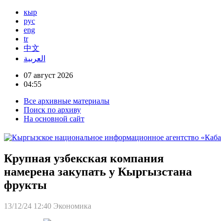
кыр
рус
eng
tr
中文
العربية
07 август 2026
04:55
Все архивные материалы
Поиск по архиву
На основной сайт
Крупная узбекская компания
намерена закупать у Кыргызстана
фрукты
13/12/24 12:40
Экономика