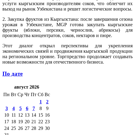
услуги кыргызским производителям соков, что облегчит их
выход на рынок Узбекистана и решит логистические вопросы.
2. Закупка фруктов из Кыргызстана: после завершения сезона
урожая в Узбекистане, MGP готова закупать кыргызские
фрукты (яблоки, персики, чернослив, абрикосы) для
производства концентратов, соков, нектаров и пюре.
Этот диалог открыл перспективы для укрепления
экономических связей и продвижения кыргызской продукции
на региональном уровне. Торгпредство продолжает создавать
новые возможности для отечественного бизнеса.
По дате
август 2026
Пн
Вт
Ср
Чт
Пт
Сб
Вс
1
2
3
4
5
6
7
8
9
10
11
12
13
14
15
16
17
18
19
20
21
22
23
24
25
26
27
28
29
30
31