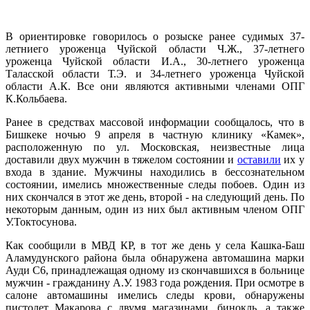
В ориентировке говорилось о розыске ранее судимых 37-
летниего уроженца Чуйской области Ч.Ж., 37-летнего
уроженца Чуйской области И.А., 30-летнего уроженца
Таласской области Т.Э. и 34-летнего уроженца Чуйской
области А.К. Все они являются активными членами ОПГ
К.Кольбаева.
Ранее в средствах массовой информации сообщалось, что в
Бишкеке ночью 9 апреля в частную клинику «Камек»,
расположенную по ул. Московская, неизвестные лица
доставили двух мужчин в тяжелом состоянии и
оставили
их у
входа в здание. Мужчины находились в бессознательном
состоянии, имелись множественные следы побоев. Один из
них скончался в этот же день, второй - на следующий день. По
некоторым данным, один из них был активным членом ОПГ
У.Токтосунова.
Как сообщили в МВД КР, в тот же день у села Кашка-Баш
Аламудунского района была обнаружена автомашина марки
Ауди С6, принадлежащая одному из скончавшихся в больнице
мужчин - гражданину А.У. 1983 года рождения. При осмотре в
салоне автомашины имелись следы крови, обнаружены
пистолет Макарова с двумя магазинами, бинокль, а также