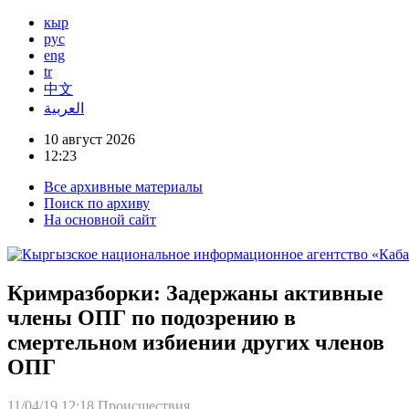
кыр
рус
eng
tr
中文
العربية
10 август 2026
12:23
Все архивные материалы
Поиск по архиву
На основной сайт
Кримразборки: Задержаны активные
члены ОПГ по подозрению в
смертельном избиении других членов
ОПГ
11/04/19 12:18
Происшествия