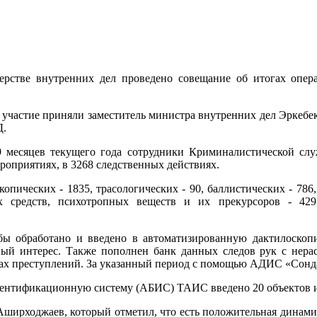
стве внутренних дел проведено совещание об итогах опера
и участие приняли заместитель министра внутренних дел Эрке
Д.
а 9 месяцев текущего года сотрудники Криминалистической сл
роприятиях, в 3268 следственных действиях.
опических - 1835, трасологических - 90, баллистических - 786,
их средств, психотропных веществ и их прекурсоров - 429
бы обработано и введено в автоматизированную дактилоско
ный интерес. Также пополнен банк данных следов рук с нерас
тах преступлений. За указанный период с помощью АДИС «Сонда
ентификационную систему (АБИС) ТАИС введено 20 объектов ис
ирходжаев, который отметил, что есть положительная динамик