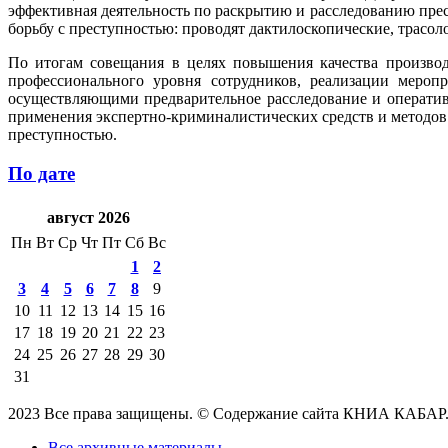
эффективная деятельность по раскрытию и расследованию пре
борьбу с преступностью: проводят дактилоскопические, трасо
По итогам совещания в целях повышения качества производ
профессионального уровня сотрудников, реализации мероп
осуществляющими предварительное расследование и оператив
применения экспертно-криминалистических средств и методов
преступностью.
По дате
август 2026
Пн
Вт
Ср
Чт
Пт
Сб
Вс
1
2
3
4
5
6
7
8
9
10
11
12
13
14
15
16
17
18
19
20
21
22
23
24
25
26
27
28
29
30
31
2023 Все права защищены. © Содержание сайта КНИА КАБАР
Все архивные материалы