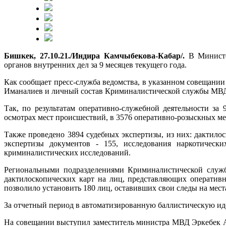
Бишкек, 27.10.21./Индира Камчыбекова-Кабар/.
В Министер
органов внутренних дел за 9 месяцев текущего года.
Как сообщает пресс-служба ведомства, в указанном совещани
Иманалиев и личный состав Криминалистической службы МВ
Так, по результатам оперативно-служебной деятельности з
осмотрах мест происшествий, в 3576 оперативно-розыскных ме
Также проведено 3894 судебных экспертизы, из них: дактилоск
экспертизы документов - 155, исследования наркотическ
криминалистических исследований.
Региональными подразделениями Криминалистической служ
дактилоскопических карт на лиц, представляющих оператив
позволило установить 180 лиц, оставивших свои следы на мес
За отчетный период в автоматизированную баллистическую ид
На совещании выступил заместитель министра МВД Эркебек Аш