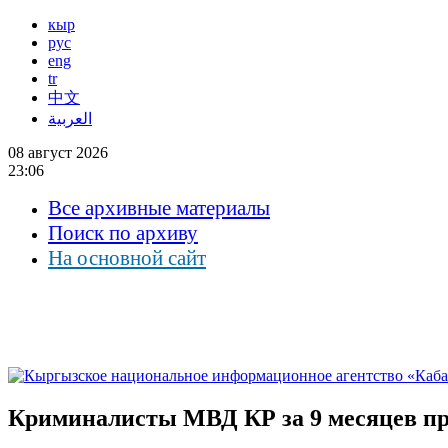
кыр
рус
eng
tr
中文
العربية
08 август 2026
23:06
Все архивные материалы
Поиск по архиву
На основной сайт
Криминалисты МВД КР за 9 месяцев про