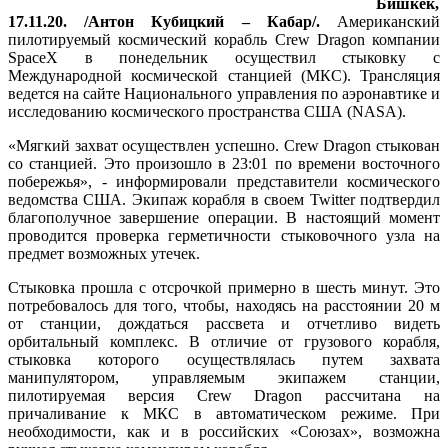
Бишкек,
17.11.20. /Антон Кубицкий – Кабар/.
Американский
пилотируемый космический корабль Crew Dragon компании
SpaceX в понедельник осуществил стыковку с
Международной космической станцией (МКС). Трансляция
ведется на сайте Национального управления по аэронавтике и
исследованию космического пространства США (NASA).
«Мягкий захват осуществлен успешно. Crew Dragon стыкован
со станцией. Это произошло в 23:01 по времени восточного
побережья», - информировали представители космического
ведомства США. Экипаж корабля в своем Twitter подтвердил
благополучное завершение операции. В настоящий момент
проводится проверка герметичности стыковочного узла на
предмет возможных утечек.
Стыковка прошла с отсрочкой примерно в шесть минут. Это
потребовалось для того, чтобы, находясь на расстоянии 20 м
от станции, дождаться рассвета и отчетливо видеть
орбитальный комплекс. В отличие от грузового корабля,
стыковка которого осуществлялась путем захвата
манипулятором, управляемым экипажем станции,
пилотируемая версия Crew Dragon рассчитана на
причаливание к МКС в автоматическом режиме. При
необходимости, как и в российских «Союзах», возможна