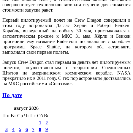
совершенствует технологию возврата ступени для снижения
стоимости запуска ракет.
Первый пилотируемый полет на Crew Dragon совершили в
этом году астронавты Даглас Хёрли и Роберт Бенкен.
Корабль, выведенный на орбиту 30 мая, пристыковался в
автоматическом режиме к МКС 31 мая. Хёрли и Бенкен
присвоили ему название Endeavour по аналогии с кораблем
программы Space Shuttle, на котором оба астронавта
выполняли свои первые полеты.
Запуск Crew Dragon стал первым за девять лет пилотируемым
полетом, осуществленным с территории Соединенных
Штатов на американском космическом корабле. NASA
прекратило их в 2011 году. С тех пор астронавты доставлялись
на МКС российскими «Союзами».
По дате
август 2026
Пн
Вт
Ср
Чт
Пт
Сб
Вс
1
2
3
4
5
6
7
8
9