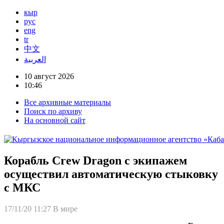
кыр
рус
eng
tr
中文
العربية
10 август 2026
10:46
Все архивные материалы
Поиск по архиву
На основной сайт
Корабль Crew Dragon с экипажем
осуществил автоматическую стыковку
с МКС
17/11/20 11:27
В мире