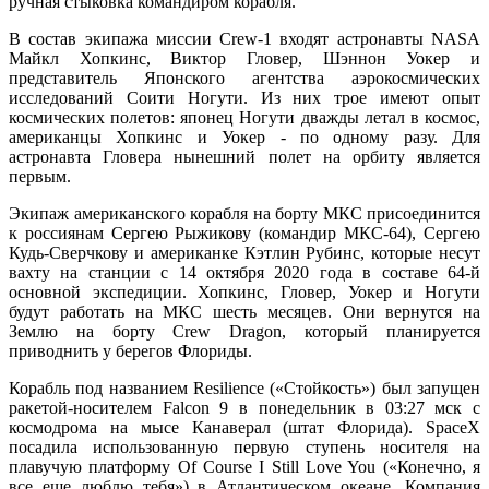
ручная стыковка командиром корабля.
В состав экипажа миссии Crew-1 входят астронавты NASA
Майкл Хопкинс, Виктор Гловер, Шэннон Уокер и
представитель Японского агентства аэрокосмических
исследований Соити Ногути. Из них трое имеют опыт
космических полетов: японец Ногути дважды летал в космос,
американцы Хопкинс и Уокер - по одному разу. Для
астронавта Гловера нынешний полет на орбиту является
первым.
Экипаж американского корабля на борту МКС присоединится
к россиянам Сергею Рыжикову (командир МКС-64), Сергею
Кудь-Сверчкову и американке Кэтлин Рубинс, которые несут
вахту на станции с 14 октября 2020 года в составе 64-й
основной экспедиции. Хопкинс, Гловер, Уокер и Ногути
будут работать на МКС шесть месяцев. Они вернутся на
Землю на борту Crew Dragon, который планируется
приводнить у берегов Флориды.
Корабль под названием Resilience («Стойкость») был запущен
ракетой-носителем Falcon 9 в понедельник в 03:27 мск с
космодрома на мысе Канаверал (штат Флорида). SpaceX
посадила использованную первую ступень носителя на
плавучую платформу Of Course I Still Love You («Конечно, я
все еще люблю тебя») в Атлантическом океане. Компания