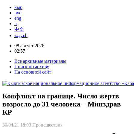
кыр
рус
eng
tr
中文
العربية
08 август 2026
02:57
Все архивные материалы
Поиск по архиву
На основной сайт
Конфликт на границе. Число жертв
возросло до 31 человека – Минздрав
КР
30/04/21 18:09
Происшествия