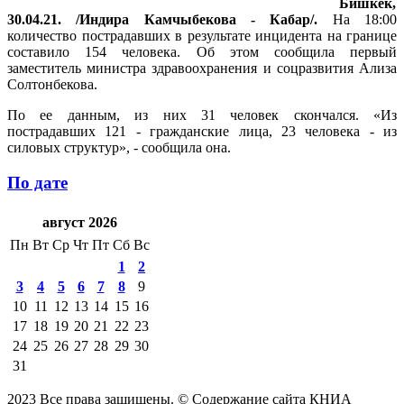
Бишкек,
30.04.21. /Индира Камчыбекова - Кабар/.
На 18:00
количество пострадавших в результате инцидента на границе
составило 154 человека. Об этом сообщила первый
заместитель министра здравоохранения и соцразвития Ализа
Солтонбекова.
По ее данным, из них 31 человек скончался. «Из
пострадавших 121 - гражданские лица, 23 человека - из
силовых структур», - сообщила она.
По дате
август 2026
Пн
Вт
Ср
Чт
Пт
Сб
Вс
1
2
3
4
5
6
7
8
9
10
11
12
13
14
15
16
17
18
19
20
21
22
23
24
25
26
27
28
29
30
31
2023 Все права защищены. © Содержание сайта КНИА