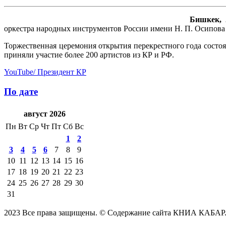
Бишкек, 2
оркестра народных инструментов России имени Н. П. Осипова 
Торжественная церемония открытия перекрестного года состо
приняли участие более 200 артистов из КР и РФ.
YouTube/ Президент КР
По дате
август 2026
Пн
Вт
Ср
Чт
Пт
Сб
Вс
1
2
3
4
5
6
7
8
9
10
11
12
13
14
15
16
17
18
19
20
21
22
23
24
25
26
27
28
29
30
31
2023 Все права защищены. © Содержание сайта КНИА КАБАР