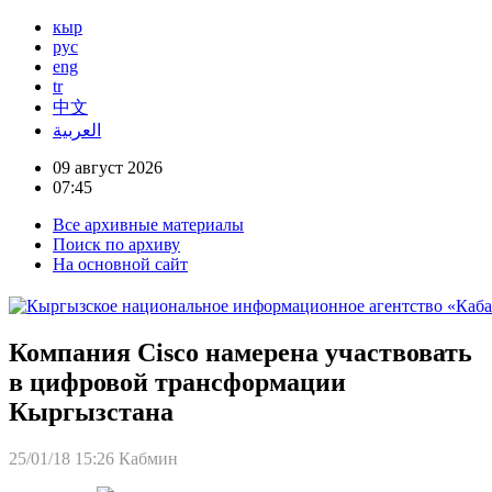
кыр
рус
eng
tr
中文
العربية
09 август 2026
07:45
Все архивные материалы
Поиск по архиву
На основной сайт
Компания Cisco намерена участвовать
в цифровой трансформации
Кыргызстана
25/01/18 15:26
Кабмин