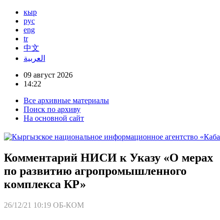
кыр
рус
eng
tr
中文
العربية
09 август 2026
14:22
Все архивные материалы
Поиск по архиву
На основной сайт
Комментарий НИСИ к Указу «О мерах
по развитию агропромышленного
комплекса КР»
26/12/21 10:19
ОБ-КОМ