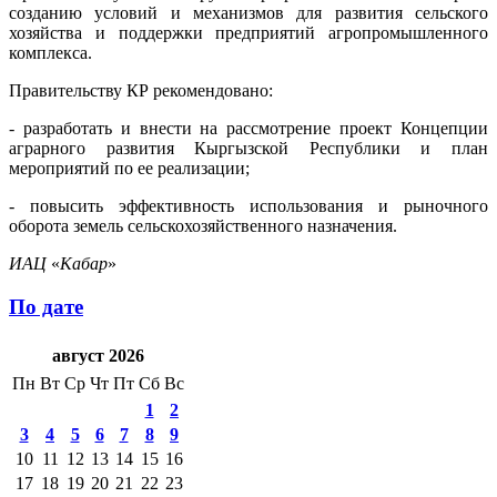
созданию условий и механизмов для развития сельского
хозяйства и поддержки предприятий агропромышленного
комплекса.
Правительству КР рекомендовано:
- разработать и внести на рассмотрение проект Концепции
аграрного развития Кыргызской Республики и план
мероприятий по ее реализации;
- повысить эффективность использования и рыночного
оборота земель сельскохозяйственного назначения.
ИАЦ
«
Кабар
»
По дате
август 2026
Пн
Вт
Ср
Чт
Пт
Сб
Вс
1
2
3
4
5
6
7
8
9
10
11
12
13
14
15
16
17
18
19
20
21
22
23