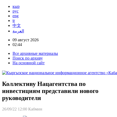
кыр
рус
eng
tr
中文
العربية
09 август 2026
02:44
Все архивные материалы
Поиск по архиву
На основной сайт
Коллективу Нацагентства по
инвестициям представили нового
руководителя
26/09/22 12:00
Кабмин