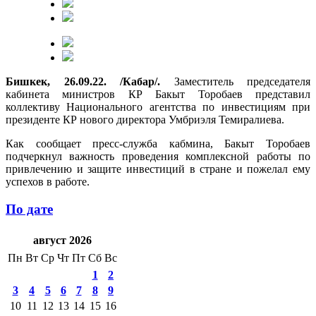
Бишкек, 26.09.22. /Кабар/.
Заместитель председателя
кабинета министров КР Бакыт Торобаев представил
коллективу Национального агентства по инвестициям при
президенте КР нового директора Умбриэля Темиралиева.
Как сообщает пресс-служба кабмина, Бакыт Торобаев
подчеркнул важность проведения комплексной работы по
привлечению и защите инвестиций в стране и пожелал ему
успехов в работе.
По дате
август 2026
Пн
Вт
Ср
Чт
Пт
Сб
Вс
1
2
3
4
5
6
7
8
9
10
11
12
13
14
15
16