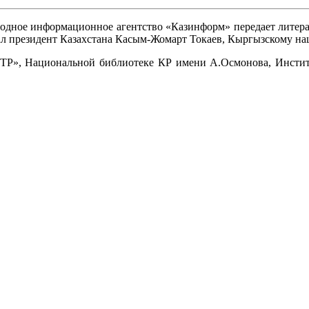
дное информационное агентство «Казинформ» передает литерат
овал президент Казахстана Касым-Жомарт Токаев, Кыргызскому 
лТР», Национальной библиотеке КР имени А.Осмонова, Инстит
.