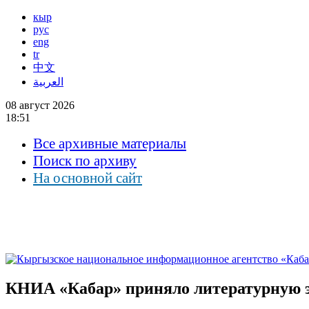
кыр
рус
eng
tr
中文
العربية
08 август 2026
18:51
Все архивные материалы
Поиск по архиву
На основной сайт
КНИА «Кабар» приняло литературную э