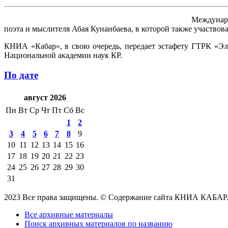
Междунаро
поэта и мыслителя Абая Кунанбаева, в которой также участв
КНИА «Кабар», в свою очередь, передает эстафету ГТРК «Э
Национальной академии наук КР.
По дате
август 2026
Пн
Вт
Ср
Чт
Пт
Сб
Вс
1
2
3
4
5
6
7
8
9
10
11
12
13
14
15
16
17
18
19
20
21
22
23
24
25
26
27
28
29
30
31
2023 Все права защищены. © Содержание сайта КНИА КАБАР
Все архивные материалы
Поиск архивных материалов по названию